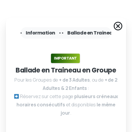
aineau
• •
Information
• •
Ballade en Traineau
• •
I
IMPORTANT
Ballade en Traineau en Groupe
Pour les Groupes de
+ de 3 Adultes
, ou de
+ de 2
Adultes & 2 Enfants
:
Réservez sur cette page
plusieurs créneaux
horaires consécutifs
et disponibles
le même
jour
.