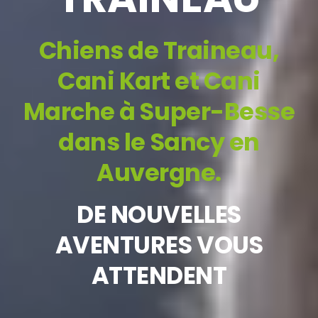
Chiens
de
Traineau,
Cani
Kart
et
Cani
Marche
à
Super-Besse
dans
le
Sancy
en
Auvergne.
DE
NOUVELLES
AVENTURES
VOUS
ATTENDENT