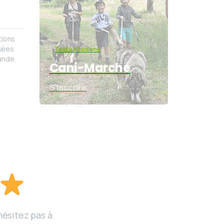
tions
isées
Toutes Saisons
ande.
Cani-Marche
S'inscrire
hésitez pas à