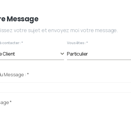
re Message
issez votre sujet et envoyez moi votre message.
à contacter :
*
Vous êtes :
*
e Client
Particulier
du Message :
*
sage
*