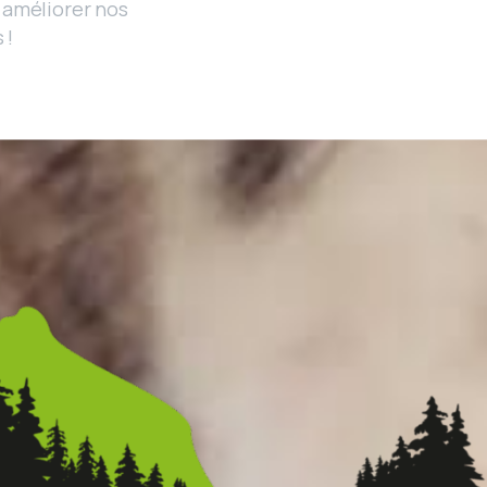
r améliorer nos
 !