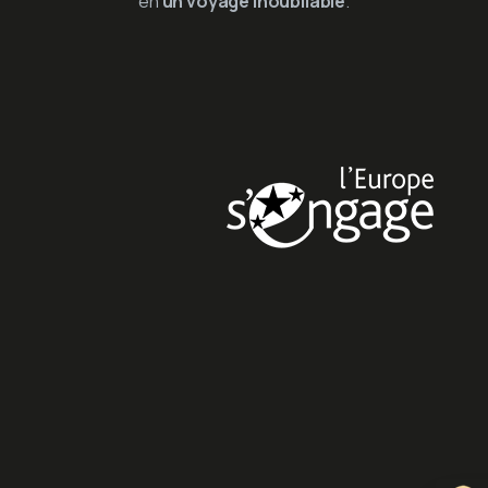
en
un voyage inoubliable
.