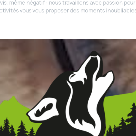
avis, même négatif : nous travaillons avec passion pou
ctivités vous vous proposer des moments inoubliables