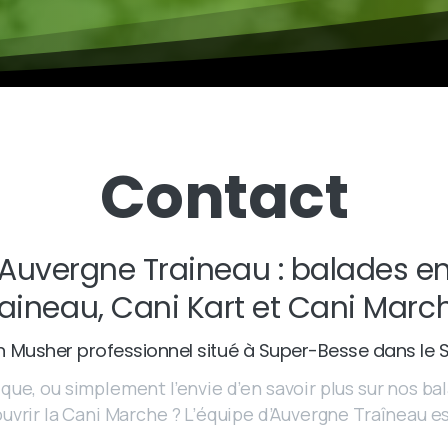
Contact
Auvergne Traineau : balades e
aineau, Cani Kart et Cani Marc
un Musher professionnel situé à Super-Besse dans le
que, ou simplement l’envie d’en savoir plus sur nos ba
uvrir la Cani Marche ? L’équipe d’Auvergne Traîneau es