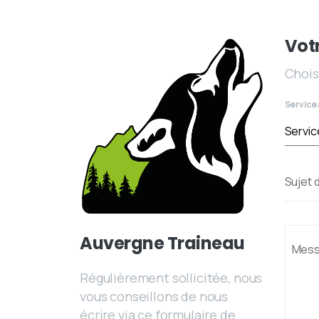
Vot
Chois
Service 
Servic
Sujet 
Auvergne Traineau
Mes
Régulièrement sollicitée, nous
vous conseillons de nous
écrire via ce formulaire de