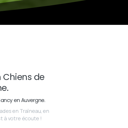
n Chiens de
he.
 Sancy en Auvergne.
lades en Traîneau, en
t à votre écoute !