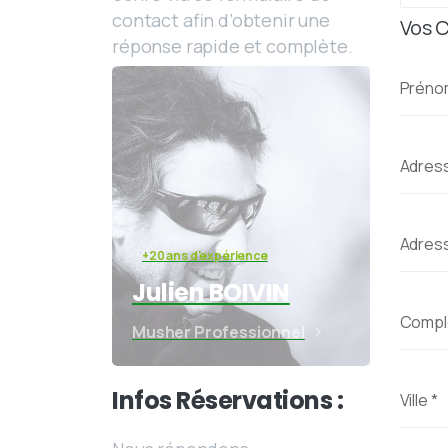
contact afin d’obtenir une
Vos 
réponse rapide et complète.
Prén
Adress
Adres
+20 ans d'expérience
Julien BOIVIN
Compl
Musher Professionnel
Infos Réservations :
Ville
*