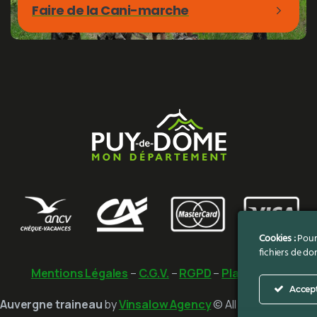
Faire de la Cani-marche
Cookies :
Pour 
fichiers de do
Mentions Légales
–
C.G.V.
–
RGPD
–
Plan du Site
Accep
Auvergne traineau
by
Vinsalow Agency
© All rights reserved