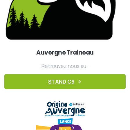
Auvergne Traineau
Retrouvez nous au :
STAND C9