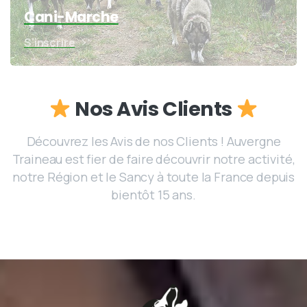
Cani-Marche
S'inscrire
Nos
Avis
Clients
Découvrez les Avis de nos Clients ! Auvergne
Traineau est fier de faire découvrir notre activité,
notre Région et le Sancy à toute la France depuis
bientôt 15 ans.