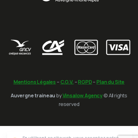
Mentions Légales
–
C.G.V.
–
RGPD
–
Plan du Site
Auvergne traineau
by
Vinsalow Agency
© All rights
reserved
En utilisant ce site web, vous acceptez notre