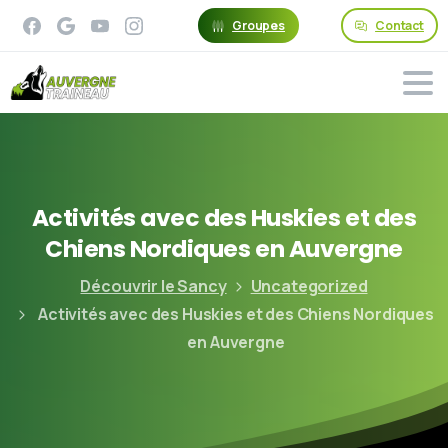
Groupes
Contact
Activités
avec
des
Huskies
et
des
Chiens
Nordiques
en
Auvergne
Découvrir le Sancy
Uncategorized
Activités avec des Huskies et des Chiens Nordiques
en Auvergne